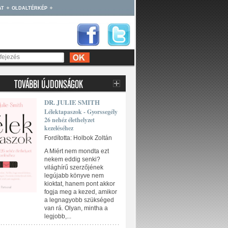
AT
OLDALTÉRKÉP
DR. JULIE SMITH
Lélektapaszok - Gyorssegély
26 nehéz élethelyzet
kezeléséhez
Fordította: Holbok Zoltán
A Miért nem mondta ezt
nekem eddig senki?
világhírű szerzőjének
legújabb könyve nem
kioktat, hanem pont akkor
fogja meg a kezed, amikor
a legnagyobb szükséged
van rá. Olyan, mintha a
legjobb,...