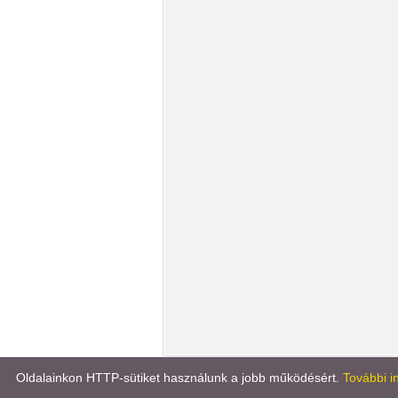
Könyvportál
Líra könyv
Oldalainkon HTTP-sütiket használunk a jobb működésért.
További i