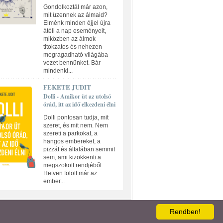
Gondolkoztál már azon,
mit üzennek az álmaid?
Elménk minden éjjel újra
átéli a nap eseményeit,
miközben az álmok
titokzatos és nehezen
megragadható világába
vezet bennünket. Bár
mindenki...
FEKETE JUDIT
Dolli - Amikor üt az utolsó
órád, itt az idő elkezdeni élni
Dolli pontosan tudja, mit
szeret, és mit nem. Nem
szereti a parkokat, a
hangos embereket, a
pizzát és általában semmit
sem, ami kizökkenti a
megszokott rendjéből.
Hetven fölött már az
ember...
ATKEZELÉSI TÁJÉKOZTATÓ
Rendben!