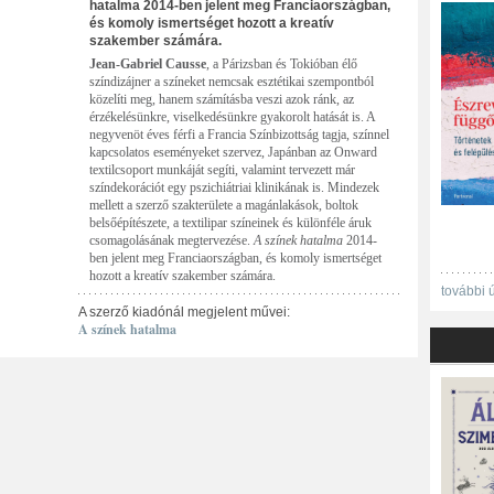
hatalma 2014-ben jelent meg Franciaországban,
és komoly ismertséget hozott a kreatív
szakember számára.
Jean-Gabriel Causse
, a Párizsban és Tokióban élő
színdizájner a színeket nemcsak esztétikai szempontból
közelíti meg, hanem számításba veszi azok ránk, az
érzékelésünkre, viselkedésünkre gyakorolt hatását is. A
negyvenöt éves férfi a Francia Színbizottság tagja, színnel
kapcsolatos eseményeket szervez, Japánban az Onward
textilcsoport munkáját segíti, valamint tervezett már
színdekorációt egy pszichiátriai klinikának is. Mindezek
mellett a szerző szakterülete a magánlakások, boltok
belsőépítészete, a textilipar színeinek és különféle áruk
csomagolásának megtervezése.
A színek hatalma
2014-
ben jelent meg Franciaországban, és komoly ismertséget
hozott a kreatív szakember számára.
további 
A szerző kiadónál megjelent művei:
A színek hatalma