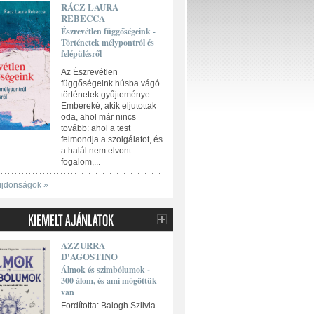
RÁCZ LAURA
REBECCA
Észrevétlen függőségeink -
Történetek mélypontról és
felépülésről
Az Észrevétlen
függőségeink húsba vágó
történetek gyűjteménye.
Embereké, akik eljutottak
oda, ahol már nincs
tovább: ahol a test
felmondja a szolgálatot, és
a halál nem elvont
fogalom,...
újdonságok »
AZZURRA
D'AGOSTINO
Álmok és szimbólumok -
300 álom, és ami mögöttük
van
Fordította: Balogh Szilvia