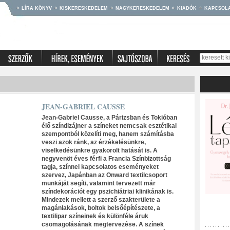
LÍRA KÖNYV
KISKERESKEDELEM
NAGYKERESKEDELEM
KIADÓK
KAPCSOL
JEAN-GABRIEL CAUSSE
Jean-Gabriel Causse, a Párizsban és Tokióban
élő színdizájner a színeket nemcsak esztétikai
szempontból közelíti meg, hanem számításba
veszi azok ránk, az érzékelésünkre,
viselkedésünkre gyakorolt hatását is. A
negyvenöt éves férfi a Francia Színbizottság
tagja, színnel kapcsolatos eseményeket
szervez, Japánban az Onward textilcsoport
munkáját segíti, valamint tervezett már
színdekorációt egy pszichiátriai klinikának is.
Mindezek mellett a szerző szakterülete a
magánlakások, boltok belsőépítészete, a
textilipar színeinek és különféle áruk
csomagolásának megtervezése. A színek