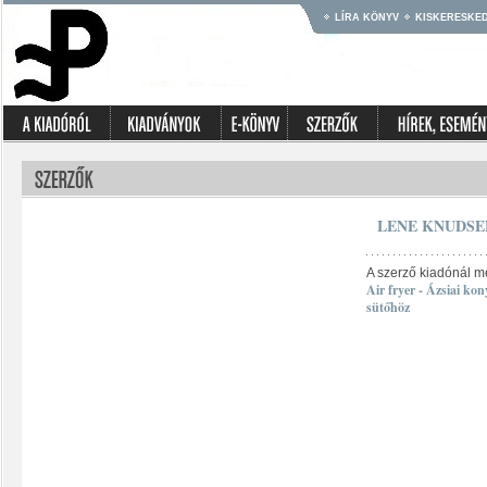
LÍRA KÖNYV
KISKERESKE
LENE KNUDSE
A szerző kiadónál m
Air fryer - Ázsiai kon
sütőhöz