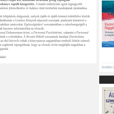
könyv-díjas lett, kisiskolás olvasóink pedig rajongtak
esekönyv repülő kisegeréért.
A kiadói műhelyünk egyik legnagyobb
dalom felemelkedése és bukása
című történelmi munkájának újrakiadása.
 felépítésén dolgozunk, melyek újabb és újabb köteteit érdeklődve kísérik
lindítottuk a
Gombos Könyvek
népszerű sorozatát, amelynek köteteivel a
aktikus tanácsokat.
Egészségünkre!
sorozatunkban a cukorbetegségtől a
nak hasznos információkat az olvasók.
vonal Dokumentum-krimi
, a
Partvonal Pszichokrimi
, valamint a
Partvonal
eltünk a weboldalon. A
Kreatív Kikötő
sorozatunk darabjai (
Varázslatos
)
az első hírvivői voltak a könyvpiacon napjainkban tomboló felnőtt színező-
 segítenek rajongóiknak, hogy az olvasás révén megleljék magukban a
épjenek.
dalán!
további 