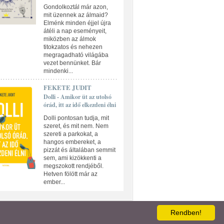
Gondolkoztál már azon,
mit üzennek az álmaid?
Elménk minden éjjel újra
átéli a nap eseményeit,
miközben az álmok
titokzatos és nehezen
megragadható világába
vezet bennünket. Bár
mindenki...
FEKETE JUDIT
Dolli - Amikor üt az utolsó
órád, itt az idő elkezdeni élni
Dolli pontosan tudja, mit
szeret, és mit nem. Nem
szereti a parkokat, a
hangos embereket, a
pizzát és általában semmit
sem, ami kizökkenti a
megszokott rendjéből.
Hetven fölött már az
ember...
ATKEZELÉSI TÁJÉKOZTATÓ
Rendben!