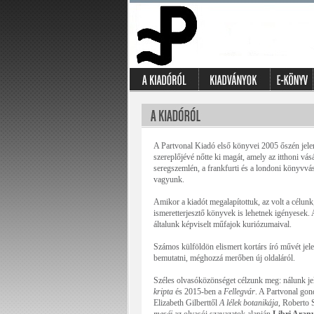
A Partvonal Kiadó első könyvei 2005 őszén jelent
szereplőjévé nőtte ki magát, amely az itthoni vá
seregszemlén, a frankfurti és a londoni könyvvás
vagyunk.
Amikor a kiadót megalapítottuk, az volt a célunk
ismeretterjesztő könyvek is lehetnek igényesek
általunk képviselt műfajok kuriózumaival.
Számos külföldön elismert kortárs író művét jel
bemutatni, méghozzá merőben új oldaláról.
Széles olvasóközönséget célzunk meg: nálunk j
kripta
és 2015-ben a
Fellegvár
. A Partvonal gon
Elizabeth Gilberttől
A lélek botanikája
, Roberto