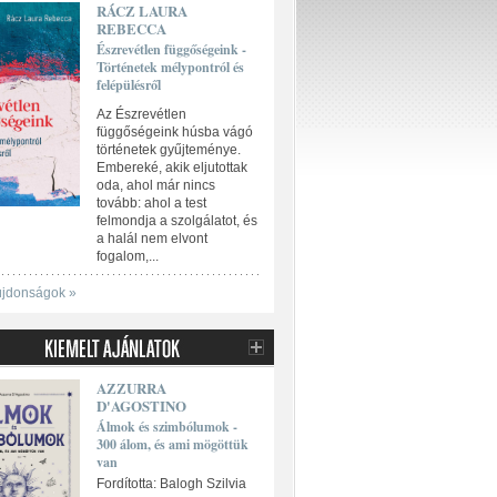
RÁCZ LAURA
REBECCA
Észrevétlen függőségeink -
Történetek mélypontról és
felépülésről
Az Észrevétlen
függőségeink húsba vágó
történetek gyűjteménye.
Embereké, akik eljutottak
oda, ahol már nincs
tovább: ahol a test
felmondja a szolgálatot, és
a halál nem elvont
fogalom,...
újdonságok »
AZZURRA
D'AGOSTINO
Álmok és szimbólumok -
300 álom, és ami mögöttük
van
Fordította: Balogh Szilvia