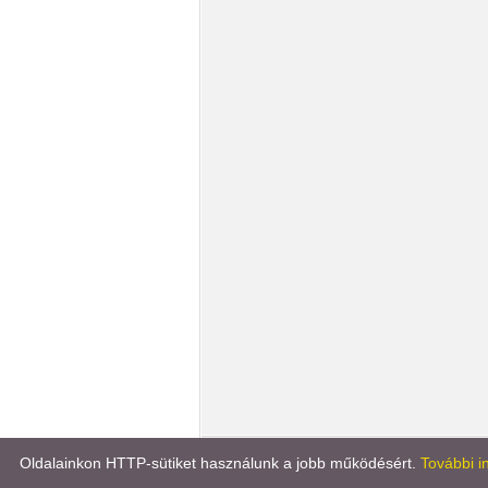
Könyvportál
Líra könyv
Oldalainkon HTTP-sütiket használunk a jobb működésért.
További i