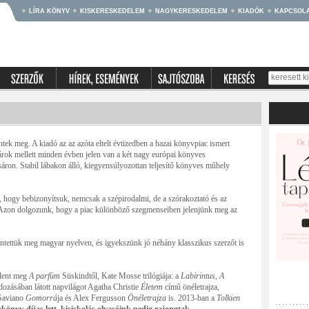
LÍRA KÖNYV
KISKERESKEDELEM
NAGYKERESKEDELEM
KIADÓK
KAPCSOL
ek meg. A kiadó az az azóta eltelt évtizedben a hazai könyvpiac ismert
sárok mellett minden évben jelen van a két nagy európai könyves
áron. Stabil lábakon álló, kiegyensúlyozottan teljesítő könyves műhely
, hogy bebizonyítsuk, nemcsak a szépirodalmi, de a szórakoztató és az
. Azon dolgozunk, hogy a piac különböző szegmenseiben jelenjünk meg az
entettük meg magyar nyelven, és igyekszünk jó néhány klasszikus szerzőt is
elent meg
A parfüm
Süskindtől, Kate Mosse trilógiája: a
Labirintus, A
dozásában látott napvilágot Agatha Christie
Életem
című önéletrajza,
 Saviano
Gomorrá
ja és Alex Fergusson
Önéletrajza
is. 2013-ban a
Tolkien