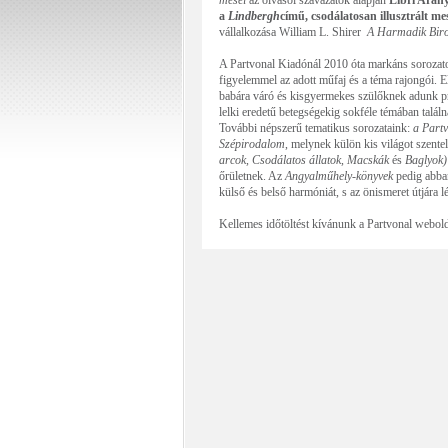
meséi
az olvasói szavazatok alapján
Libri Arany
a
Lindbergh
című, csodálatosan illusztrált m
vállalkozása William L. Shirer
A Harmadik Biro
A Partvonal Kiadónál 2010 óta markáns sorozatok
figyelemmel az adott műfaj és a téma rajongói. E
babára váró és kisgyermekes szülőknek adunk pr
lelki eredetű betegségekig sokféle témában talál
További népszerű tematikus sorozataink:
a Part
Szépirodalom
, melynek külön kis világot szent
arcok, Csodálatos állatok, Macskák
és
Baglyok
őrületnek. Az
Angyalműhely-könyvek
pedig abban
külső és belső harmóniát, s az önismeret útjára l
Kellemes időtöltést kívánunk a Partvonal webol