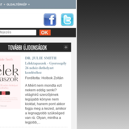
AT
OLDALTÉRKÉP
DR. JULIE SMITH
Lélektapaszok - Gyorssegély
26 nehéz élethelyzet
kezeléséhez
Fordította: Holbok Zoltán
A Miért nem mondta ezt
nekem eddig senki?
világhírű szerzőjének
legújabb könyve nem
kioktat, hanem pont akkor
fogja meg a kezed, amikor
a legnagyobb szükséged
van rá. Olyan, mintha a
legjobb,...