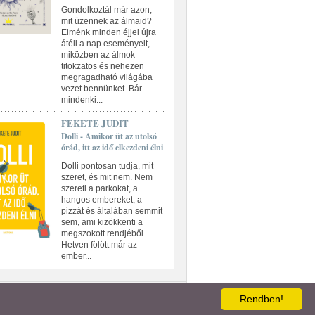
Gondolkoztál már azon,
mit üzennek az álmaid?
Elménk minden éjjel újra
átéli a nap eseményeit,
miközben az álmok
titokzatos és nehezen
megragadható világába
vezet bennünket. Bár
mindenki...
FEKETE JUDIT
Dolli - Amikor üt az utolsó
órád, itt az idő elkezdeni élni
Dolli pontosan tudja, mit
szeret, és mit nem. Nem
szereti a parkokat, a
hangos embereket, a
pizzát és általában semmit
sem, ami kizökkenti a
megszokott rendjéből.
Hetven fölött már az
ember...
ATKEZELÉSI TÁJÉKOZTATÓ
Rendben!