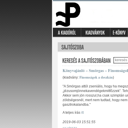
Könyvajánló – Smörgas – Finomságok
Finomságok a deszkán
(kiadvány:
)
"A Smörgas attól zseniális, hogy ha megsz
„jézusomjönnekavendégekmitfőzzek”. Tehát
Akkor sem jön rosszul,ha csak szimplán uno
zöldségesnél, mert nem tudtad, hogy nem
gasztrokalandba."
A teljes írás
itt
2019-06-03 15:51:55