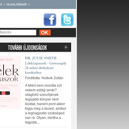
AT
OLDALTÉRKÉP
DR. JULIE SMITH
Lélektapaszok - Gyorssegély
26 nehéz élethelyzet
kezeléséhez
Fordította: Holbok Zoltán
A Miért nem mondta ezt
nekem eddig senki?
világhírű szerzőjének
legújabb könyve nem
kioktat, hanem pont akkor
fogja meg a kezed, amikor
a legnagyobb szükséged
van rá. Olyan, mintha a
legjobb,...