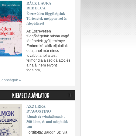
RÁCZ LAURA
REBECCA
Észrevétlen függőségeink -
Történetek mélypontról és
felépülésről
Az Észrevétlen
függőségeink húsba vágó
történetek gyűjteménye.
Embereké, akik eljutottak
oda, ahol már nincs
tovább: ahol a test
felmondja a szolgálatot, és
a halál nem elvont
fogalom,...
újdonságok »
AZZURRA
D'AGOSTINO
Álmok és szimbólumok -
300 álom, és ami mögöttük
van
Fordította: Balogh Szilvia