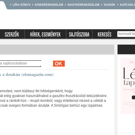
LÍRA KÖNYV
KISKERESKEDELEM
NAGYKERESKEDELEM
KIADÓK
KAPCSOL
 a deszkán (elomagazin.com)
erezted, nem kiáltasz fel hétvégenként, hogy
 elég gyakran használhatod a gasztro-frusztrációid leküzdésére.
d a rántott hús – krupli kombót, vagy értetlenül nézed a céklát a
 csak üveges formában árulják. A Smörgas behúz egy izgalmas