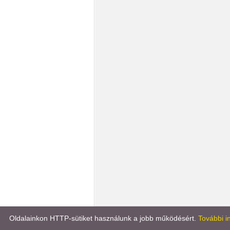
Könyvportál
Líra könyv
Oldalainkon HTTP-sütiket használunk a jobb működésért.
További i