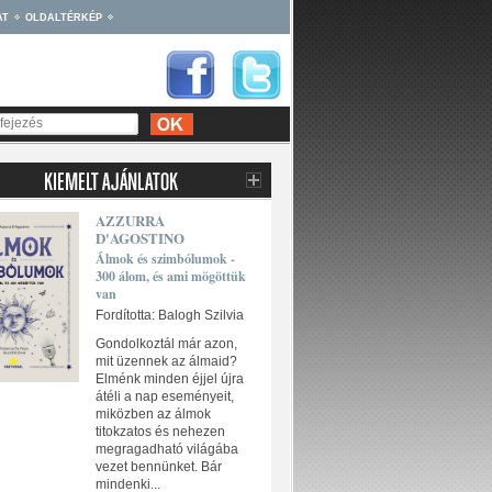
AT
OLDALTÉRKÉP
AZZURRA
D'AGOSTINO
Álmok és szimbólumok -
300 álom, és ami mögöttük
van
Fordította: Balogh Szilvia
Gondolkoztál már azon,
mit üzennek az álmaid?
Elménk minden éjjel újra
átéli a nap eseményeit,
miközben az álmok
titokzatos és nehezen
megragadható világába
vezet bennünket. Bár
mindenki...