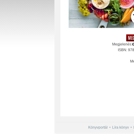
Megjelenés:
ISBN: 97
Mé
Könyvportál
Líra könyv