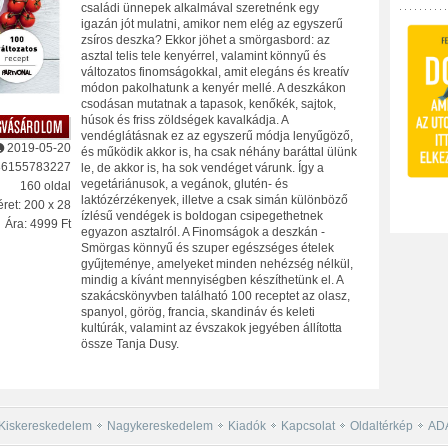
családi ünnepek alkalmával szeretnénk egy
igazán jót mulatni, amikor nem elég az egyszerű
zsíros deszka? Ekkor jöhet a smörgasbord: az
asztal telis tele kenyérrel, valamint könnyű és
változatos finomságokkal, amit elegáns és kreatív
módon pakolhatunk a kenyér mellé. A deszkákon
csodásan mutatnak a tapasok, kenőkék, sajtok,
húsok és friss zöldségek kavalkádja. A
vendéglátásnak ez az egyszerű módja lenyűgöző,
2019-05-20
és működik akkor is, ha csak néhány baráttal ülünk
86155783227
le, de akkor is, ha sok vendéget várunk. Így a
vegetáriánusok, a vegánok, glutén- és
160 oldal
laktózérzékenyek, illetve a csak simán különböző
ret: 200 x 28
ízlésű vendégek is boldogan csipegethetnek
Ára: 4999 Ft
egyazon asztalról. A Finomságok a deszkán -
Smörgas könnyű és szuper egészséges ételek
gyűjteménye, amelyeket minden nehézség nélkül,
mindig a kívánt mennyiségben készíthetünk el. A
szakácskönyvben található 100 receptet az olasz,
spanyol, görög, francia, skandináv és keleti
kultúrák, valamint az évszakok jegyében állította
össze Tanja Dusy.
Kiskereskedelem
Nagykereskedelem
Kiadók
Kapcsolat
Oldaltérkép
AD