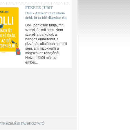
FEKETE JUDIT
Dolli - Amikor üt az utolsó
órád, itt az idő elkezdeni élni
Dolli pontosan tudja, mit
szeret, és mit nem. Nem
szereti a parkokat, a
hangos embereket, a
pizzát és általában semmit
sem, ami kizökkenti a
megszokott rendjéből.
Hetven fölött már az
ember...
ATKEZELÉSI TÁJÉKOZTATÓ