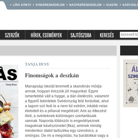
LÍRA KÖNYV
KISKERESKEDELEM
NAGYKERESKEDELEM
KIADÓK
KAPCSOL
TANJA DUSY
Finomságok a deszkán
Manapság iskolát teremett a skandináv módja
annak, hogyan érezzük jól magunkat. Egyre
ismertebbé vált a hygge, a dán életérzés, valamint
a figyelő tekintetek Svédország felé fordultak, ahol
a lagom szó fedi le a nem túl extrém, inkább relax
életvitelt és a pillanat megélését. Ami az étkezést
illeti, a svédeknek különleges szertartásaik
vannak. Naponta többször is engedélyeznek
maguknak kávészünetet (fika), aminek mindig
mindenkor stabil tartozéka egy szendvics, a
smörgas. De mi a megoldás, ha barátokkal vagy a