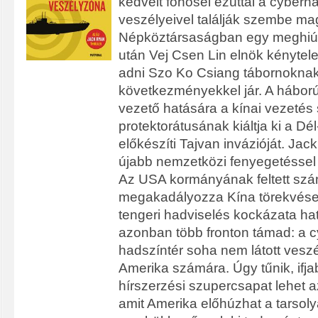
kedvelt főhősei ezúttal a cyberh
veszélyeivel találják szembe mag
Népköztársaságban egy meghiúsu
után Vej Csen Lin elnök kénytel
adni Szo Ko Csiang tábornoknak
következményekkel jár. A háború
vezető hatására a kínai vezetés 
protektorátusának kiáltja ki a Dél
előkészíti Tajvan invázióját. Ja
újabb nemzetközi fenyegetéssel
Az USA kormányának feltett szá
megakadályozza Kína törekvései
tengeri hadviselés kockázata ha
azonban több fronton támad: a cy
hadszíntér soha nem látott veszé
Amerika számára. Úgy tűnik, ifj
hírszerzési szupercsapat lehet a
amit Amerika előhúzhat a tarsol