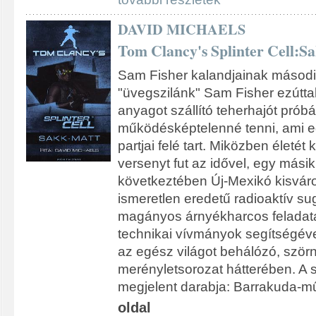
DAVID MICHAELS
Tom Clancy's Splinter Cell:S
Sam Fisher kalandjainak másodi
"üvegszilánk" Sam Fisher ezúttal
anyagot szállító teherhajót próbá
működésképtelenné tenni, ami 
partjai felé tart. Miközben életét
versenyt fut az idővel, egy másik
következtében Új-Mexikó kisvár
ismeretlen eredetű radioaktív sug
magányos árnyékharcos feladat
technikai vívmányok segítségével
az egész világot behálózó, ször
merényletsorozat hátterében. A 
megjelent darabja: Barrakuda-mű
oldal