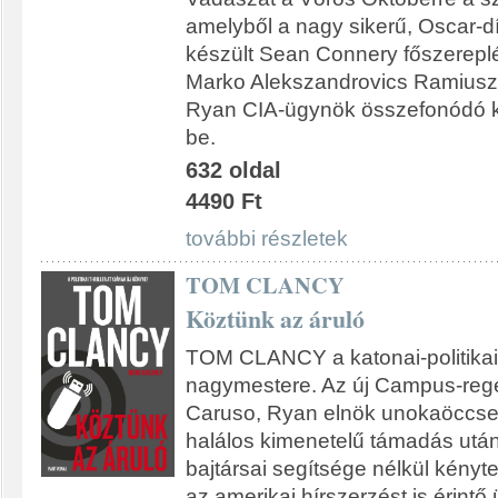
amelyből a nagy sikerű, Oscar-dí
készült Sean Connery főszereplé
Marko Alekszandrovics Ramiusz
Ryan CIA-ügynök összefonódó ka
be.
632 oldal
4490 Ft
további részletek
TOM CLANCY
Köztünk az áruló
TOM CLANCY a katonai-politikai t
nagymestere. Az új Campus-reg
Caruso, Ryan elnök unokaöccse, a
halálos kimenetelű támadás után
bajtársai segítsége nélkül kényte
az amerikai hírszerzést is érintő 