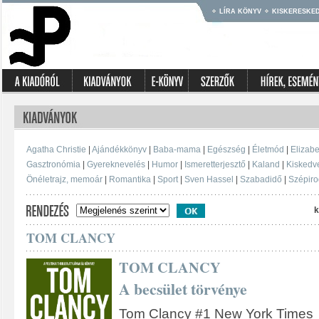
LÍRA KÖNYV
KISKERESKE
Agatha Christie
|
Ajándékkönyv
|
Baba-mama
|
Egészség
|
Életmód
|
Elizabe
Gasztronómia
|
Gyereknevelés
|
Humor
|
Ismeretterjesztő
|
Kaland
|
Kiskedv
Önéletrajz, memoár
|
Romantika
|
Sport
|
Sven Hassel
|
Szabadidő
|
Szépir
k
TOM CLANCY
TOM CLANCY
A becsület törvénye
Tom Clancy #1 New York Times