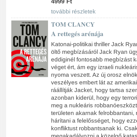
4999 Ft
további részletek
TOM CLANCY
A rettegés arénája
Katonai-politikai thriller Jack R
öltő megbízásáról Jack Ryan üg
eddiginél fontosabb megbízást 
véget ért, ám egy izraeli nukleár
nyoma veszett. Az új orosz eln
veszélyes embert lát az amerika
ráállítják Jacket, hogy tartsa s
azonban kiderül, hogy egy terror
meg a nukleáris robbanóeszközt,
területen akarnak felrobbantani,
hárítani a felelősséget, hogy ezz
konfliktust robbantsanak ki. Cs
megakadályozni a közelgő katas