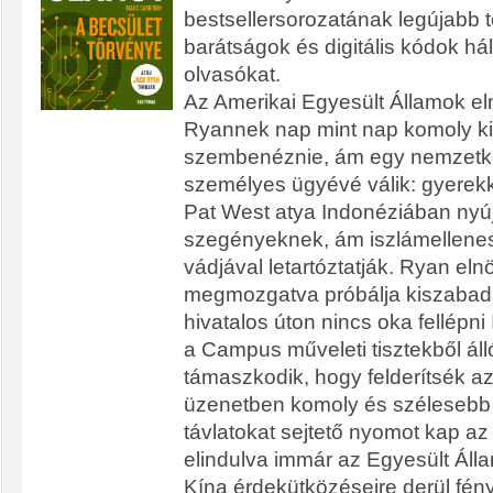
bestsellersorozatának legújabb t
barátságok és digitális kódok há
olvasókat.
Az Amerikai Egyesült Államok e
Ryannek nap mint nap komoly ki
szembenéznie, ám egy nemzetkö
személyes ügyévé válik: gyerekko
Pat West atya Indonéziában nyújt 
szegényeknek, ám iszlámellene
vádjával letartóztatják. Ryan el
megmozgatva próbálja kiszabadít
hivatalos úton nincs oka fellépni 
a Campus műveleti tisztekből ál
támaszkodik, hogy felderítsék az 
üzenetben komoly és szélesebb
távlatokat sejtető nyomot kap az
elindulva immár az Egyesült Áll
Kína érdekütközéseire derül fény