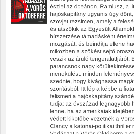
észlel az óceánon. Ramiusz, a l
hajóskapitány ugyanis úgy dönt, 
szovjet rezsimen, amely a felesé
és átszökik az Egyesült Államo
hírszerzése támadásként értelme
mozgását, és beindítja ellene ha
miközben a szökést sejtő oroszo
veszik az áruló tengeralattjárót. 
parancsnok nagy körültekintésse
menekülést, minden leleményess
szednie, hogy kivághassa magát
szorításból. Itt lép a képbe a fia
felismeri a hajóskapitány szándé
tudja: az évszázad legnagyobb h
lenne, ha az amerikaiak idejébe
védett kikötőbe vezetnék a Vörö
Clancy a katonai-politikai thrille
Vadászat a Vörös Októberre a s