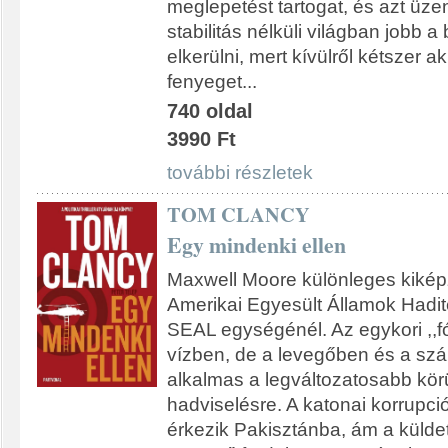
meglepetést tartogat, és azt üze
stabilitás nélküli világban jobb a
elkerülni, mert kívülről kétszer 
fenyeget...
740 oldal
3990 Ft
további részletek
TOM CLANCY
Egy mindenki ellen
Maxwell Moore különleges kikép
Amerikai Egyesült Államok Hadi
SEAL egységénél. Az egykori ,,
vízben, de a levegőben és a szá
alkalmas a legváltozatosabb kör
hadviselésre. A katonai korrupci
érkezik Pakisztánba, ám a külde