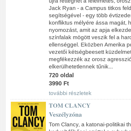
újra retteghet a félelmetes, orosz
Jack Ryan - a Campus titkos fel
segítségével - egy több évtized
konfliktus mélyére ássa magát, 
nyomozást, amit az apja elkezdet
színfalak mögött veszik fel a har
ellenséggel. Eközben Amerika pol
vezetői kétségbeesett küzdelmet
megfékezzék az orosz agressziót.
elkerülhetetlennek tűnik...
720 oldal
3990 Ft
további részletek
TOM CLANCY
Veszélyzóna
Tom Clancy, a katonai-politikai t