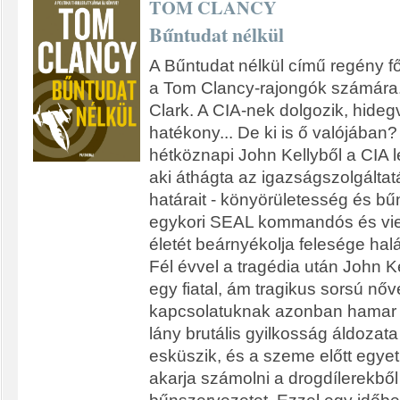
TOM CLANCY
Bűntudat nélkül
A Bűntudat nélkül című regény 
a Tom Clancy-rajongók számára.
Clark. A CIA-nek dolgozik, hide
hatékony... De ki is ő valójában?
hétköznapi John Kellyből a CIA
aki áthágta az igazságszolgáltat
határait - könyörületesség és bű
egykori SEAL kommandós és vie
életét beárnyékolja felesége hal
Fél évvel a tragédia után John 
egy fiatal, ám tragikus sorsú nő
kapcsolatuknak azonban hamar 
lány brutális gyilkosság áldozata 
esküszik, és a szeme előtt egyetl
akarja számolni a drogdílerekből 