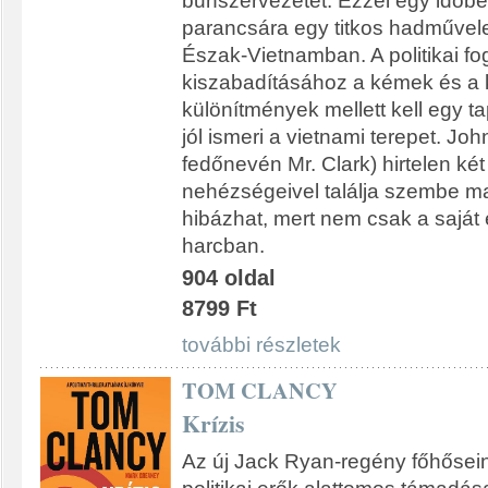
bűnszervezetet. Ezzel egy időb
parancsára egy titkos hadművele
Észak-Vietnamban. A politikai fo
kiszabadításához a kémek és a 
különítmények mellett kell egy ta
jól ismeri a vietnami terepet. John
fedőnevén Mr. Clark) hirtelen két
nehézségeivel találja szembe m
hibázhat, mert nem csak a saját 
harcban.
904 oldal
8799 Ft
további részletek
TOM CLANCY
Krízis
Az új Jack Ryan-regény főhősein