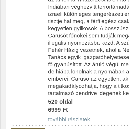
Indiában véghezvitt terrortáma
izraeli különleges tengerészeti e
tisztje hal meg, a férfi egész csalá
kegyetlen gyilkosok. A bosszús
Carusót főnökei sem tudják megál
illegális nyomozásba kezd. A sz
Fehér Házig vezetnek, ahol a N
Tanács egyik igazgatóhelyettese
fő gyanúsított. Az áruló végül m
de hiába loholnak a nyomában 
emberei, Caruso az egyetlen, ak
megakadályozhatja, hogy a titko
tartalmazó pendrive idegenek ke
520 oldal
6999 Ft
további részletek