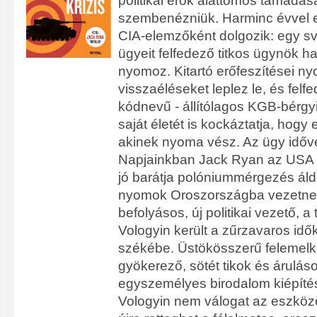
politikai erők alattomos támadása
szembenézniük. Harminc évvel e
CIA-elemzőként dolgozik: egy s
ügyeit felfedező titkos ügynök h
nyomoz. Kitartó erőfeszítései 
visszaéléseket leplez le, és felfe
kódnevű - állítólagos KGB-bérgy
saját életét is kockáztatja, hogy el
akinek nyoma vész. Az ügy időve
Napjainkban Jack Ryan az USA el
jó barátja polóniummérgezés áld
nyomok Oroszországba vezetnek
befolyásos, új politikai vezető, a 
Vologyin került a zűrzavaros idők
székébe. Üstökösszerű felemel
gyökerező, sötét tikok és árulás
egyszemélyes birodalom kiépít
Vologyin nem válogat az eszközö