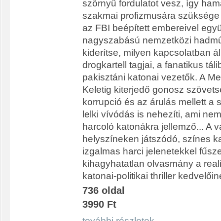
szörnyű fordulatot vesz, így h
szakmai profizmusára szüksége 
az FBI beépített embereivel együ
nagyszabású nemzetközi hadműve
kiderítse, milyen kapcsolatban á
drogkartell tagjai, a fanatikus táli
pakisztáni katonai vezetők. A Me
Keletig kiterjedő gonosz szövet
korrupció és az árulás mellett a s
lelki vívódás is nehezíti, ami ne
harcoló katonákra jellemző... A v
helyszíneken játszódó, színes ka
izgalmas harci jelenetekkel fűsze
kihagyhatatlan olvasmány a real
katonai-politikai thriller kedvelőin
736 oldal
3990 Ft
további részletek