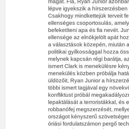
magát. Fia, Ryan Junior azonba
lépve igyekszik a hírszerzésben 
Csakhogy mindkettejük terveit fel
ellenséges csoportosulás, amel
befeketíteni apa és fia nevét. Ju
ellensége az elnökjelölt apát ho
a választások közepén, miután a
politikai gyilkossággal hozza ö
melynek kapcsán régi barátja, a
ismert Clark is menekülésre kény
menekülés közben próbálja hatás
üldözőit, Ryan Junior a hírszerz
többi ismert tagjával egy növekvő
konfliktust próbál megakadályoz
lepaktálását a terroristákkal, és 
robbanófej megszerzését, mellye
országot kényszerű szövetsége
óriási fordulatszámon pergő techn