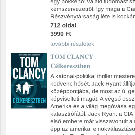
egy bökkenő: valaki tudomást sze
kémszervezetről, így maga a C
Részvénytársaság léte is kockán
712 oldal
3990 Ft
további részletek
TOM CLANCY
Célkeresztben
A katonai-politikai thriller mestere
kedvenc hősét, Jack Ryant állít
középpontjába, de most az új ge
képviselteti magát. A végső össz
Amerika és a világ megóvása egy
katasztrófától. Jack Ryan, a CIA 
első embere már visszavonult a 
épp az amerikai elnökválasztáson 