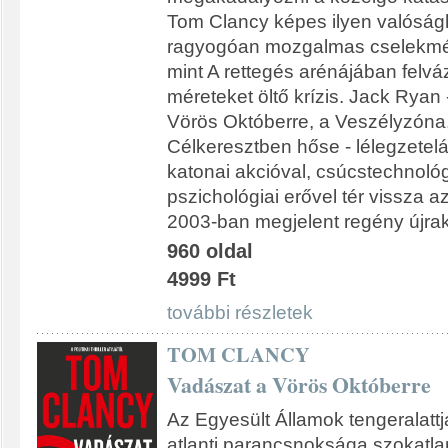
Tom Clancy képes ilyen valóság
ragyogóan mozgalmas cselekmén
mint A rettegés arénájában felváz
méreteket öltő krízis. Jack Ryan
Vörös Októberre, a Veszélyzóna, 
Célkeresztben hőse - lélegzetelál
katonai akcióval, csúcstechnológi
pszichológiai erővel tér vissza a
2003-ban megjelent regény újra
960 oldal
4999 Ft
további részletek
TOM CLANCY
Vadászat a Vörös Októberre
Az Egyesült Államok tengeralatt
atlanti parancsnoksága szokatl