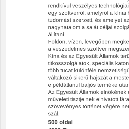
rendkívül veszélyes technológiai 
egy szoftverről, amelyről a kínai 
tudomást szerzett, és amelyet az
nagyhatalom a saját céljai szolg
állítani.
Földön, vízen, levegőben megk
a veszedelmes szoftver megszer
Kína és az Egyesült Államok ter
titkosszolgálatok, speciális kat
több tucat különféle nemzetiségű
váltakozó sikerű hajszát a meste
e példátlanul baljós terméke után
Az Egyesült Államok elnökének
műveleti tisztjeinek elhivatott 
szövevényes történet végére ne
szál.
500 oldal