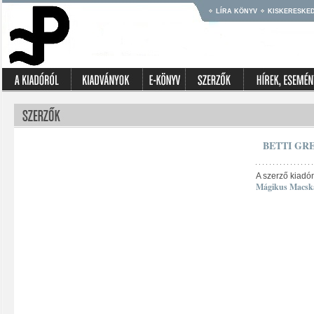
LÍRA KÖNYV
KISKERESKE
BETTI GR
A szerző kiadó
Mágikus Macská