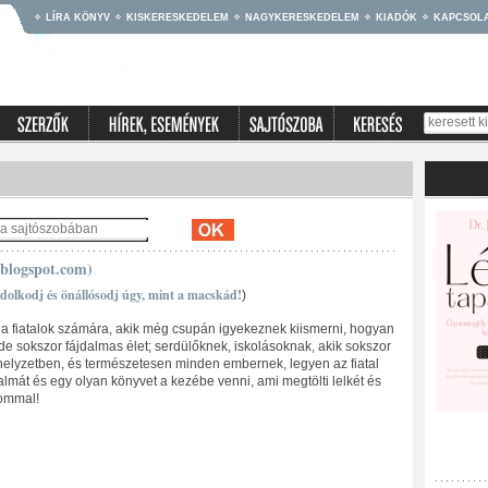
LÍRA KÖNYV
KISKERESKEDELEM
NAGYKERESKEDELEM
KIADÓK
KAPCSOL
.blogspot.com)
dolkodj és önállósodj úgy, mint a macskád!
)
om a fiatalok számára, akik még csupán igyekeznek kiismerni, hogyan
mde sokszor fájdalmas élet; serdülőknek, iskolásoknak, akik sokszor
 helyzetben, és természetesen minden embernek, legyen az fiatal
zalmát és egy olyan könyvet a kezébe venni, ami megtölti lelkét és
lommal!