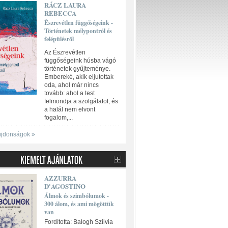
RÁCZ LAURA
REBECCA
Észrevétlen függőségeink -
Történetek mélypontról és
felépülésről
Az Észrevétlen
függőségeink húsba vágó
történetek gyűjteménye.
Embereké, akik eljutottak
oda, ahol már nincs
tovább: ahol a test
felmondja a szolgálatot, és
a halál nem elvont
fogalom,...
újdonságok »
AZZURRA
D'AGOSTINO
Álmok és szimbólumok -
300 álom, és ami mögöttük
van
Fordította: Balogh Szilvia