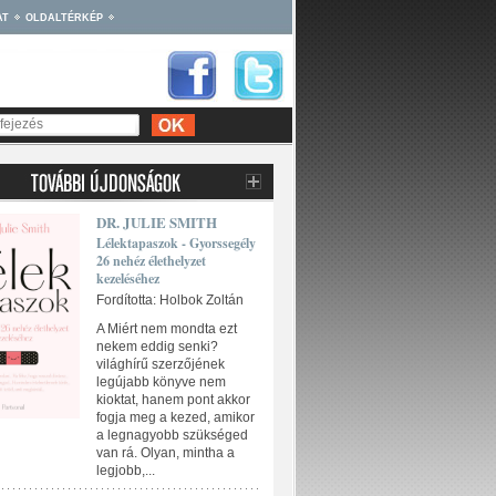
AT
OLDALTÉRKÉP
DR. JULIE SMITH
Lélektapaszok - Gyorssegély
26 nehéz élethelyzet
kezeléséhez
Fordította: Holbok Zoltán
A Miért nem mondta ezt
nekem eddig senki?
világhírű szerzőjének
legújabb könyve nem
kioktat, hanem pont akkor
fogja meg a kezed, amikor
a legnagyobb szükséged
van rá. Olyan, mintha a
legjobb,...