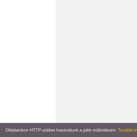
Könyvportál
Líra könyv
Oldalainkon HTTP-sütiket használunk a jobb működésért.
További i