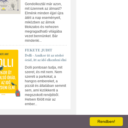
Gondolkoztál már azon,
mit üzennek az álmaid?
Elménk minden éjjel újra
átéli a nap eseményeit,
miközben az álmok
titokzatos és nehezen
megragadható világába
vezet bennünket. Bár
mindenki...
FEKETE JUDIT
Dolli - Amikor üt az utolsó
órád, itt az idő elkezdeni élni
Dolli pontosan tudja, mit
szeret, és mit nem. Nem
szereti a parkokat, a
hangos embereket, a
pizzát és általában semmit
sem, ami kizökkenti a
megszokott rendjéből.
Hetven fölött már az
ember...
ATKEZELÉSI TÁJÉKOZTATÓ
Rendben!