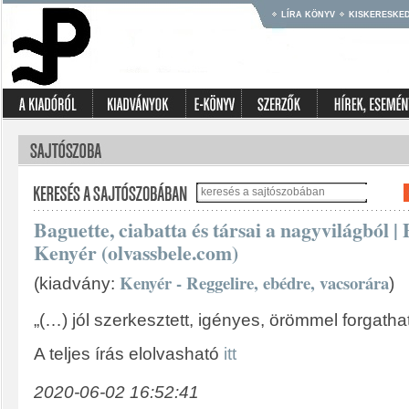
LÍRA KÖNYV
KISKERESKE
Baguette, ciabatta és társai a nagyvilágból 
Kenyér (olvassbele.com)
Kenyér - Reggelire, ebédre, vacsorára
(kiadvány:
)
„(…) jól szerkesztett, igényes, örömmel forgatha
A teljes írás elolvasható
itt
2020-06-02 16:52:41