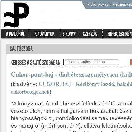
LÍRA KÖNYV
KISKERESKE
Cukor-pont-baj - diabétesz személyesen (kul
CUKOR.BAJ - Kézikönyv kezdő, haladó é
(kiadvány:
cukorbetegeknek
)
"A könyv napló a diabétesz felfedezésétől anna
vezető úton, nem elhallgatva a buktatókat, őszi
hiányosságokról, gondolkodási sémák tévesség
és haragról (miért pont én?), ellátva leletmásola