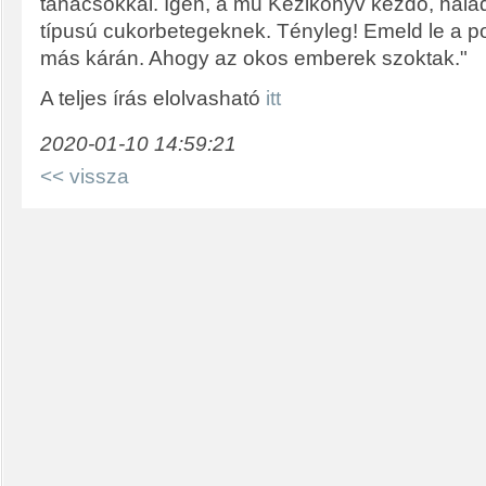
tanácsokkal. Igen, a mű Kézikönyv kezdő, halad
típusú cukorbetegeknek. Tényleg! Emeld le a pol
más kárán. Ahogy az okos emberek szoktak."
A teljes írás elolvasható
itt
2020-01-10 14:59:21
<< vissza