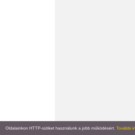
Könyvportál
Líra könyv
Oldalainkon HTTP-sütiket használunk a jobb működésért.
További i