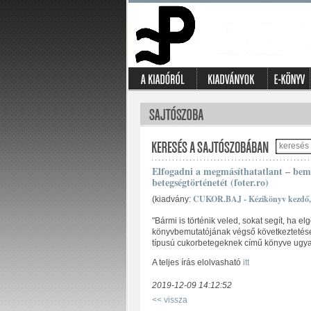
Elfogadni a megmásíthatatlant – be
betegségtörténetét (foter.ro)
CUKOR.BAJ - Kézikönyv kezdő, h
(kiadvány:
"Bármi is történik veled, sokat segít, ha 
könyvbemutatójának végső következtetése.
típusú cukorbetegeknek című könyve ugyanis
A teljes írás elolvasható
itt
2019-12-09 14:12:52
<< vissza