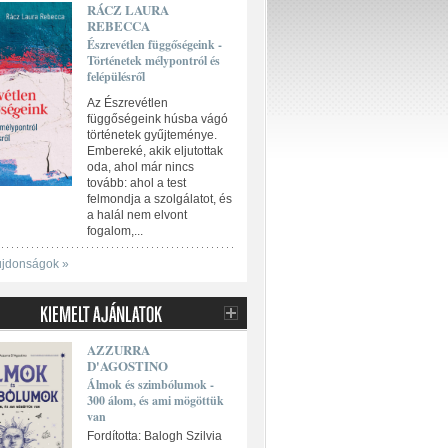
RÁCZ LAURA
REBECCA
Észrevétlen függőségeink -
Történetek mélypontról és
felépülésről
Az Észrevétlen
függőségeink húsba vágó
történetek gyűjteménye.
Embereké, akik eljutottak
oda, ahol már nincs
tovább: ahol a test
felmondja a szolgálatot, és
a halál nem elvont
fogalom,...
újdonságok »
AZZURRA
D'AGOSTINO
Álmok és szimbólumok -
300 álom, és ami mögöttük
van
Fordította: Balogh Szilvia