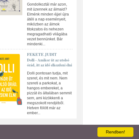
Gondolkoztál már azon,
mit üzennek az álmaid?
Elménk minden éjjel újra
átéli a nap eseményeit,
miközben az álmok
titokzatos és nehezen
megragadható világába
vezet bennünket. Bár
mindenki...
FEKETE JUDIT
Dolli - Amikor üt az utolsó
órád, itt az idő elkezdeni élni
Dolli pontosan tudja, mit
szeret, és mit nem. Nem
szereti a parkokat, a
hangos embereket, a
pizzát és általában semmit
sem, ami kizökkenti a
megszokott rendjéből.
Hetven fölött már az
ember...
ATKEZELÉSI TÁJÉKOZTATÓ
Rendben!