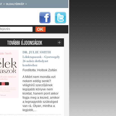
AT
OLDALTÉRKÉP
DR. JULIE SMITH
Lélektapaszok - Gyorssegély
26 nehéz élethelyzet
kezeléséhez
Fordította: Holbok Zoltán
A Miért nem mondta ezt
nekem eddig senki?
világhírű szerzőjének
legújabb könyve nem
kioktat, hanem pont akkor
fogja meg a kezed, amikor
a legnagyobb szükséged
van rá. Olyan, mintha a
legjobb,...