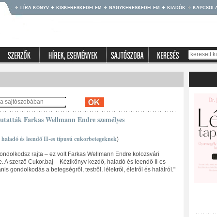
LÍRA KÖNYV
KISKERESKEDELEM
NAGYKERESKEDELEM
KIADÓK
KAPCSOL
mutatták Farkas Wellmann Endre személyes
aladó és leendő II-es típusú cukorbetegeknek
)
elgondolkodsz rajta – ez volt Farkas Wellmann Endre kolozsvári
 A szerző Cukor.baj – Kézikönyv kezdő, haladó és leendő II-es
 gondolkodás a betegségről, testről, lélekről, életről és halálról."