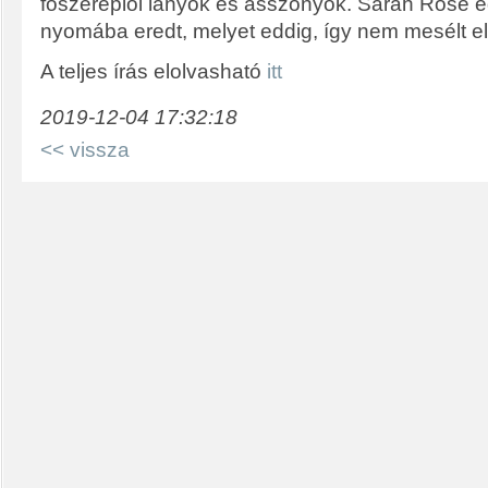
főszereplői lányok és asszonyok. Sarah Rose eg
nyomába eredt, melyet eddig, így nem mesélt el
A teljes írás elolvasható
itt
2019-12-04 17:32:18
<< vissza