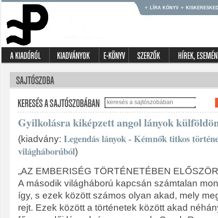
LÍRA KÖNYV
KISKERESKE
Gyilkolásra kiképzett angol lányok külföldön
Legendás lányok - Kémnők titkos történet
(kiadvány:
világháborúból
)
„AZ EMBERISÉG TÖRTÉNETÉBEN ELŐSZÖ
A második világháború kapcsán számtalan mon
így, s ezek között számos olyan akad, mely me
rejt. Ezek között a történetek között akad néhá