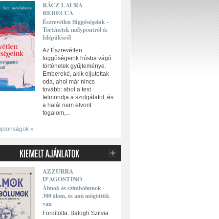
RÁCZ LAURA
REBECCA
Észrevétlen függőségeink -
Történetek mélypontról és
felépülésről
Az Észrevétlen
függőségeink húsba vágó
történetek gyűjteménye.
Embereké, akik eljutottak
oda, ahol már nincs
tovább: ahol a test
felmondja a szolgálatot, és
a halál nem elvont
fogalom,...
újdonságok »
AZZURRA
D'AGOSTINO
Álmok és szimbólumok -
300 álom, és ami mögöttük
van
Fordította: Balogh Szilvia