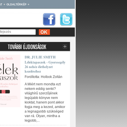
AT
OLDALTÉRKÉP
DR. JULIE SMITH
Lélektapaszok - Gyorssegély
26 nehéz élethelyzet
kezeléséhez
Fordította: Holbok Zoltán
A Miért nem mondta ezt
nekem eddig senki?
világhírű szerzőjének
legújabb könyve nem
kioktat, hanem pont akkor
fogja meg a kezed, amikor
a legnagyobb szükséged
van rá. Olyan, mintha a
legjobb,...