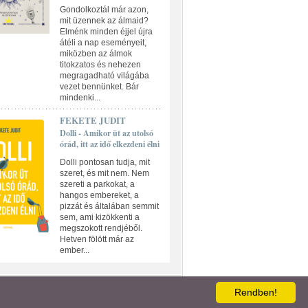
Gondolkoztál már azon,
mit üzennek az álmaid?
Elménk minden éjjel újra
átéli a nap eseményeit,
miközben az álmok
titokzatos és nehezen
megragadható világába
vezet bennünket. Bár
mindenki...
FEKETE JUDIT
Dolli - Amikor üt az utolsó
órád, itt az idő elkezdeni élni
Dolli pontosan tudja, mit
szeret, és mit nem. Nem
szereti a parkokat, a
hangos embereket, a
pizzát és általában semmit
sem, ami kizökkenti a
megszokott rendjéből.
Hetven fölött már az
ember...
ATKEZELÉSI TÁJÉKOZTATÓ
Rendben!