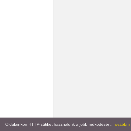
Könyvportál
Líra könyv
Oldalainkon HTTP-sütiket használunk a jobb működésért.
További i