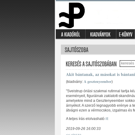
Akit bántanak, az másokat is bántani
A gesztenyeember
(kiadvány:
)
"Sveistrup óriási szakmai rutinnal tartja 
eseményeit, figuráinak zaklatott-skandináv l
amelyekre mind a Gesztenyeember sokkoló
árnyékot. A szerző legnagyobb erénye a t
átvágni ezen a vérmocskos, izgalmas és fe
A teljes írás elolvasható
itt
2019-09-26 16:00:33