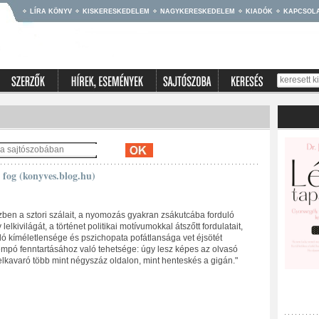
LÍRA KÖNYV
KISKERESKEDELEM
NAGYKERESKEDELEM
KIADÓK
KAPCSOL
 fog (konyves.blog.hu)
kézben a sztori szálait, a nyomozás gyakran zsákutcába forduló
elkivilágát, a történet politikai motívumokkal átszőtt fordulatait,
 kíméletlensége és pszichopata pofátlansága vet éjsötét
empó fenntartásához való tehetsége: úgy lesz képes az olvasó
lkavaró több mint négyszáz oldalon, mint henteskés a gigán."