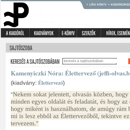
LÍRA KÖNYV
KISKERESKE
Kamenyiczki Nóra: Élettervező (jeffi-olvas.
Élettervező
(kiadvány:
)
Nekem sokat jelentett, olvasás közben, hogy
"
minden egyes oldalát és feladatát, és hogy az 
hogy miként is használhatom, de amúgy rám b
mi is lesz ebből az Élettervezőből, tekintve e
tervezem."