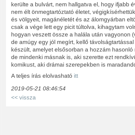
kerülte a bulvárt, nem hallgatva el, hogy ifjabb 
nem élt önmegtartóztató életet, végigkísérhettük
és völgyeit, magánéletét és az álomgyárban eltöl
csak a vége lett egy picit túltolva, kihagytam vo
hogyan veszett össze a halála után vagyonon 
de amúgy egy jól megírt, kellő távolságtartással 
készült, amelyet elsősorban a hozzám hasonló 
de mindenki másnak is, aki szerette ezt rendkív
komikust, aki drámai szerepekben is maradandót 
A teljes írás elolvasható
itt
2019-05-21 08:46:54
<< vissza