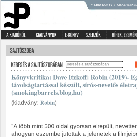
LÍRA KÖNYV
KISKERESKE
Könyvkritika: Dave Itzkoff: Robin (2019)- Eg
távolságtartással készült, sírós-nevetős életra
(smokingbarrels.blog.hu)
Robin
(kiadvány:
)
"A több mint 500 oldal gyorsan elrepült, nevettem
ahogyan eszembe jutottak a jelenetek a filmjeib