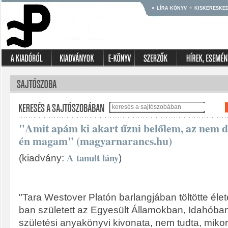
LÍRA KÖNYV
KISKERESKE
"Amit apám ki akart űzni belőlem, az nem 
én magam" (magyarnarancs.hu)
A tanult lány
(kiadvány:
)
"Tara Westover Platón barlangjában töltötte élet
ban született az Egyesült Államokban, Idahóban
születési anyakönyvi kivonata, nem tudta, miko