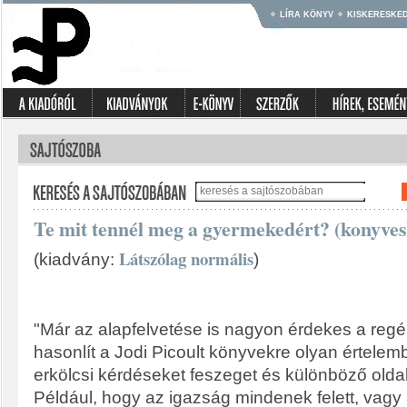
LÍRA KÖNYV
KISKERESKE
Te mit tennél meg a gyermekedért? (konyves
Látszólag normális
(kiadvány:
)
"Már az alapfelvetése is nagyon érdekes a regén
hasonlít a Jodi Picoult könyvekre olyan értelem
erkölcsi kérdéseket feszeget és különböző oldal
Például, hogy az igazság mindenek felett, vagy