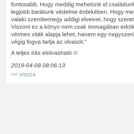
fontosabb. Hogy meddig mehetünk el családun
legjobb barátunk védelme érdekében. Hogy menn
valaki szembemegy addigi elveivel, hogy szeret
Viszont ez a könyv nem csak önmagában erkölc
vérmes viták alapja lehet, hanem egy nagyszerű kr
végig fogva tartja az olvasót."
A teljes írás elolvasható
itt
2019-04-08 08:06:13
<< vissza