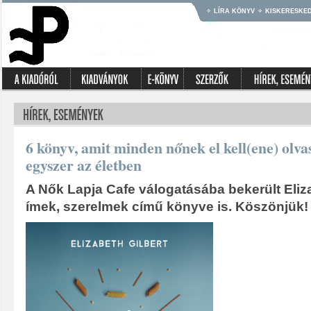
LÍRA KÖNYV
KISKERESKE
6 könyv, amit minden nőnek el kell(ene) olva
egyszer az életben
A Nők Lapja Cafe válogatásába bekerült Eliza
ímek, szerelmek című könyve is. Köszönjük!