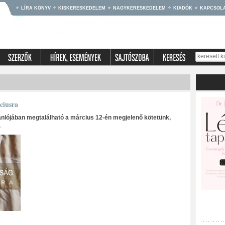
LÍRA KÖNYV
KISKERESKEDELEM
NAGYKERESKEDELEM
KIADÓK
KAPCSOL
ciusra
ánlójában megtalálható a március 12-én megjelenő kötetünk,
.