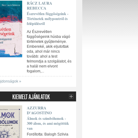
RÁCZ LAURA
REBECCA
Észrevétlen függőségeink -
Történetek mélypontról és
felépülésről
Az Észrevétlen
függőségeink húsba vágó
történetek gyűjteménye.
Embereké, akik eljutottak
oda, ahol már nincs
tovább: ahol a test
felmondja a szolgálatot, és
a halál nem elvont
fogalom,...
újdonságok »
AZZURRA
D'AGOSTINO
Álmok és szimbólumok -
300 álom, és ami mögöttük
van
Fordította: Balogh Szilvia