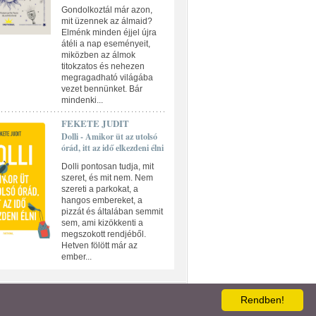
Gondolkoztál már azon,
mit üzennek az álmaid?
Elménk minden éjjel újra
átéli a nap eseményeit,
miközben az álmok
titokzatos és nehezen
megragadható világába
vezet bennünket. Bár
mindenki...
FEKETE JUDIT
Dolli - Amikor üt az utolsó
órád, itt az idő elkezdeni élni
Dolli pontosan tudja, mit
szeret, és mit nem. Nem
szereti a parkokat, a
hangos embereket, a
pizzát és általában semmit
sem, ami kizökkenti a
megszokott rendjéből.
Hetven fölött már az
ember...
ATKEZELÉSI TÁJÉKOZTATÓ
Rendben!