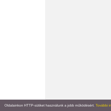
Könyvportál
Líra könyv
Oldalainkon HTTP-sütiket használunk a jobb működésért.
További i