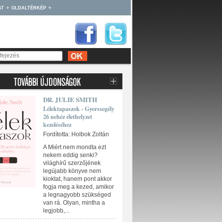
AT
OLDALTÉRKÉP
DR. JULIE SMITH
Lélektapaszok - Gyorssegély
26 nehéz élethelyzet
kezeléséhez
Fordította: Holbok Zoltán
A Miért nem mondta ezt
nekem eddig senki?
világhírű szerzőjének
legújabb könyve nem
kioktat, hanem pont akkor
fogja meg a kezed, amikor
a legnagyobb szükséged
van rá. Olyan, mintha a
legjobb,...