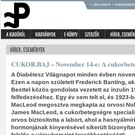
LÍRA KÖNYV
KISKERESKE
CUKOR.BAJ – November 14-e: A cukorbete
A Diabétesz Világnapot minden évben novemb
Ezen a napon született Frederick Banting, a
Besttel közös gondolata vezetett az inzulin 
felfedezéséhez. Egy év sem telt el, és 1923-
MacLeod megosztva megkapta az orvosi Nobe
James MacLeod, a cukorbetegségre speciali
orvos biztosította a labort, ahol a hasnyálmir
hormonjának kinyerésével sikerült bizonyítan
felelős a vércukorszint lecsökkentéséért).