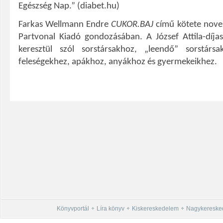
Egészség Nap.”
(diabet.hu)
Farkas Wellmann Endre
CUKOR.BAJ
című kötete nove
Partvonal Kiadó gondozásában. A József Attila-díjas
keresztül szól sorstársakhoz, „leendő” sorstárs
feleségekhez, apákhoz, anyákhoz és gyermekeikhez.
Könyvportál
Líra könyv
Kiskereskedelem
Nagykereske