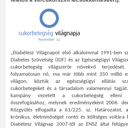
„Diabétesz Világnapot első alkalommal 1991-ben s
Diabetes Szövetség (IDF) és az Egészségügyi Világs
cukorbetegség világszerte növekvő terjedését
folyamatosan nő, ma már több mint 350 millió e
világon, köztük az egészségügyi ellátás sza
cukorbetegeket és a társadalom valamennyi tagját
kampány vezetett a cukorbetegség elleni k
összefogásához, melynek eredményeként 2006. d
Közgyűlés elfogadta a 61/225. sz. Határozatot, 
krónikus, életminőséget rontó és költséges voltára h
Diabétesz Világnap 2007-től az ENSZ által felügye