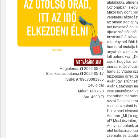
átalakulás, átmene
Otthonában is egyr
Mikor úgy dönt, kide
véletlenül lázadást
az otthon addigi n
hol nevettető hol t
újrakezdésről szól 
bevásárlótáskával,
csipetnyinél több b
humorral mutatja b
anyai- és a női sz
lett betonozva. ,,
rájött, hogy kár v
maradni. Úgyhogy 
Megjelenés:
2026-05-07
hangját. Vitába sz
Első kiadás dátuma:
2026-05-17
biztonsági őrrel, 
ISBN: 9789636091965
Akár úgy is tűnhet
240 oldal
Akár. Csakhogy legf
vele ellentétben -
Méret: 140 x 20
csendben maradni.
Ára: 4999 Ft
azzal Dollinak is 
csatlakozhatnál is
Ha szívvel olvasod
Adrienn ,,Mi jár e
él? Most őszintén, 
Annyit papolunk ar
élet hétköznapi cs
zseniális és tabut