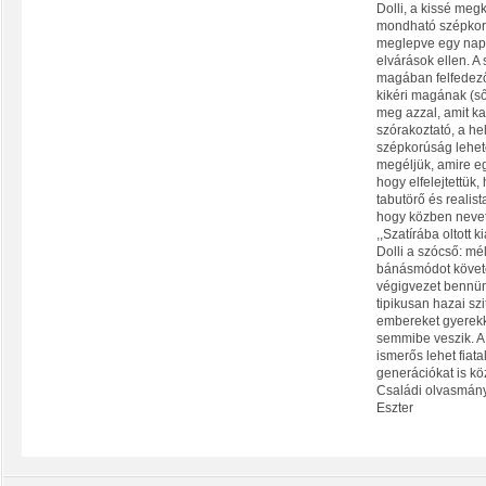
Dolli, a kissé meg
mondható szépkor
meglepve egy nap 
elvárások ellen. A
magában felfedező
kikéri magának (s
meg azzal, amit ka
szórakoztató, a hel
szépkorúság lehet
megéljük, amire eg
hogy elfelejtettük, 
tabutörő és realist
hogy közben nevets
,,Szatírába oltott 
Dolli a szócső: mélt
bánásmódot követe
végigvezet bennün
tipikusan hazai sz
embereket gyerekk
semmibe veszik. A 
ismerős lehet fiata
generációkat is k
Családi olvasmány
Eszter