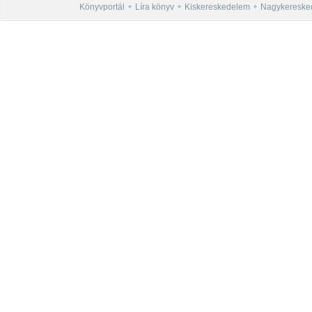
Könyvportál
Líra könyv
Kiskereskedelem
Nagykereske