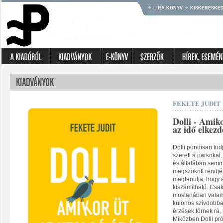
LÍRA KÖNYV
KISKERESKE
FEKETE JUDIT
Dolli - Amiko
az idő elkezd
Dolli pontosan tud
szereti a parkokat
és általában semmi
megszokott rendjéb
megtanulja, hogy a
kiszámítható. Csak
mostanában valami
különös szívdobb
érzések törnek rá,
Miközben Dolli pró