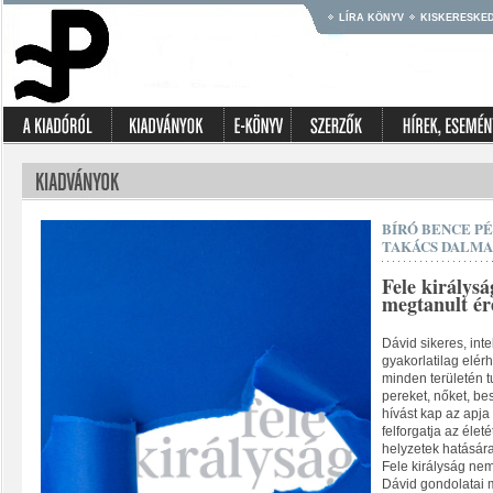
LÍRA KÖNYV
KISKERESKE
BÍRÓ BENCE P
TAKÁCS DALMA
Fele királysá
megtanult ér
Dávid sikeres, inte
gyakorlatilag elérh
minden területén tu
pereket, nőket, be
hívást kap az apja
felforgatja az éle
helyzetek hatására
Fele királyság nem 
Dávid gondolatai me