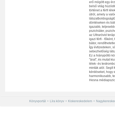
erő mögött egy érz
belső világ húzód
történet a férfi lél
útról, amely a való
látszatboldogságtó
döntéseken és bát
igazabb, teljesebb 
pszichiáter, pszi
az Ultrarövid terá
igazi férfi - főként
bátor, rendíthetetl
Így évtizedeken, s
sebezhetőség látsz
Ez a hiánypótló kön
"árat", és mutat kiu
lélek- és testrombo
minták alól. Segít 
kérdéseket, hogy 
harmonikusabb, tel
Hesna médiapszic
Könyvportál
Líra könyv
Kiskereskedelem
Nagykereske