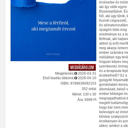
érzéseibe és módsz
aki így válik egyr
főszereplőjévé. És
Nő, aki úgy tűnik,
Kornél cégvezető,
és sémakonzultáns
újságíró több évig
eredménye ez a kü
férfinak, aki hajla
abból új erőt merí
meg akarja ismerni 
ember számára meg
valójában egy terá
hogyan képes megvá
szembenéz önmagáv
és a terapeuta fej
Megjelenés:
2026-03-31
érzékelhető? Ez a 
Első kiadás dátuma:
2026-04-10
gyógyító folyamatb
ISBN: 9789636092153
gondolatain keresz
352 oldal
állomásait, belső 
ember kétségei és 
Méret: 130 x 30
megragadhatóvá t
Ára: 6999 Ft
megélt hullámvölgy
hogy bár nem min
belevágni az önism
klinikai szakpszich
érzékenyen és pon
akkor, amikor a sik