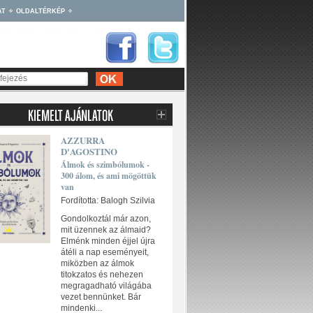
AT
OLDALTÉRKÉP
AZZURRA
D'AGOSTINO
Álmok és szimbólumok -
300 álom, és ami mögöttük
van
Fordította: Balogh Szilvia
Gondolkoztál már azon,
mit üzennek az álmaid?
Elménk minden éjjel újra
átéli a nap eseményeit,
miközben az álmok
titokzatos és nehezen
megragadható világába
vezet bennünket. Bár
mindenki...