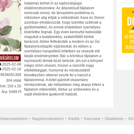
hatalmas terhet ró az egészségügyi
ellátórendszerekre. Az állandósult fájdalom
nemcsak orvosi, de társadalmi probléma is,
miközben alig értjük a működését. Kara és Simon
azonban elhatározzák, hogy szembe szállnak a
gyötrelmekkel, és ennek érdekében személyes
kísérletbe fognak. Egy éven keresztül beleásták
magukat a kutatásokba, szakértőktől kértek
tanácsot, illetve felfedezték a modern és az ősi
fájdalomcsillapító eljárásokat, és ebben a
személyes hangvételű kötetben az olvasók elé
tárják eredményeiket. Bár a krónikus fájdalom a
nyomasztó témák közé tartozik, ám ezt a könyvet
2025-02-06
mégis öröm olvasni, hiszen a szerzők nagy
2025-02-16
eltökéltséggel, humorral és mindezekből
89636091309
következően sikerrel veszik fel a harcot a
fájdalommal. A kötet ajánlott olvasmány
304 oldal
mindazoknak, aki mélyebben meg akarja érteni a
ret: 150 x 20
fájdalom mibenlétét, illetve az emberekre és a
Ára: 5499 Ft
saját életünkre gyakorolt hatását.
Kiskereskedelem
Nagykereskedelem
Kiadók
Kapcsolat
Oldaltérkép
AD