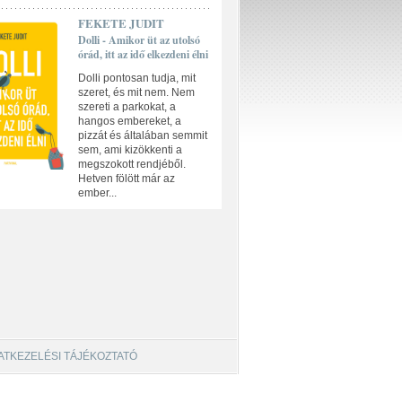
FEKETE JUDIT
Dolli - Amikor üt az utolsó
órád, itt az idő elkezdeni élni
Dolli pontosan tudja, mit
szeret, és mit nem. Nem
szereti a parkokat, a
hangos embereket, a
pizzát és általában semmit
sem, ami kizökkenti a
megszokott rendjéből.
Hetven fölött már az
ember...
ATKEZELÉSI TÁJÉKOZTATÓ