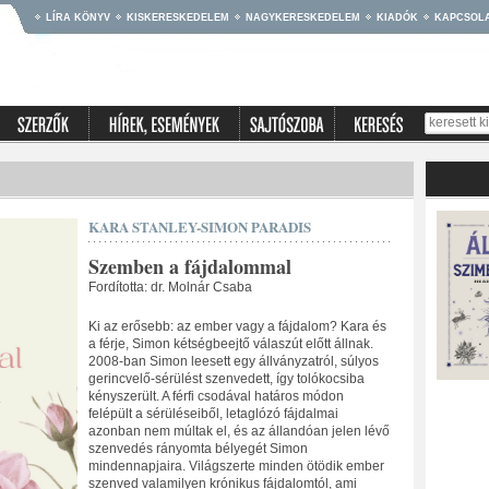
LÍRA KÖNYV
KISKERESKEDELEM
NAGYKERESKEDELEM
KIADÓK
KAPCSOL
KARA STANLEY-SIMON PARADIS
Szemben a fájdalommal
Fordította: dr. Molnár Csaba
Ki az erősebb: az ember vagy a fájdalom? Kara és
a férje, Simon kétségbeejtő válaszút előtt állnak.
2008-ban Simon leesett egy állványzatról, súlyos
gerincvelő-sérülést szenvedett, így tolókocsiba
kényszerült. A férfi csodával határos módon
felépült a sérüléseiből, letaglózó fájdalmai
azonban nem múltak el, és az állandóan jelen lévő
szenvedés rányomta bélyegét Simon
mindennapjaira. Világszerte minden ötödik ember
szenved valamilyen krónikus fájdalomtól, ami