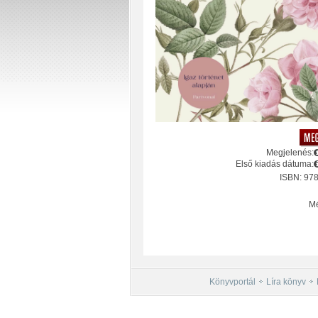
Megjelenés:
Első kiadás dátuma:
ISBN: 97
Mé
Könyvportál
Líra könyv