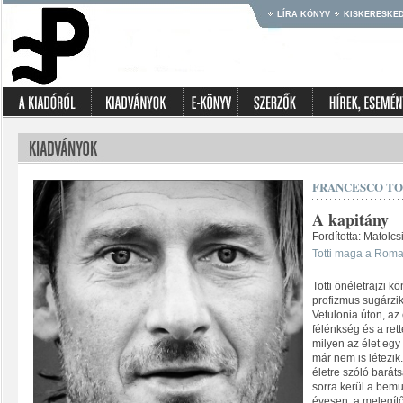
LÍRA KÖNYV
KISKERESKE
FRANCESCO TO
A kapitány
Fordította: Matolcs
Totti maga a Rom
Totti önéletrajzi
profizmus sugárzik
Vetulonia úton, az
félénkség és a rett
milyen az élet eg
már nem is létezi
életre szóló bará
sorra kerül a bemu
évesen, a melegít