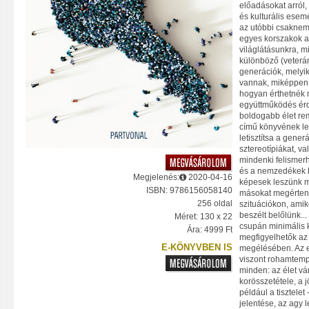
előadásokat arról,
és kulturális ese
az utóbbi csaknem
egyes korszakok 
világlátásunkra, mi
különböző (veterán
generációk, melyi
vannak, miképpen
hogyan érthetnék 
együttműködés érd
boldogabb élet r
című könyvének le
letisztítsa a gener
sztereotípiákat, val
mindenki felismerhe
és a nemzedékek k
Megjelenés:
2020-04-16
képesek leszünk m
ISBN: 9786156058140
másokat megérteni
256 oldal
szituációkon, ami
beszélt belőlünk...
Méret: 130 x 22
csupán minimális 
Ára: 4999 Ft
megfigyelhetők az
E-KÖNYVBEN IS
megélésében. Az e
viszont rohamtemp
minden: az élet vá
korösszetétele, a 
például a tisztelet
jelentése, az agy 