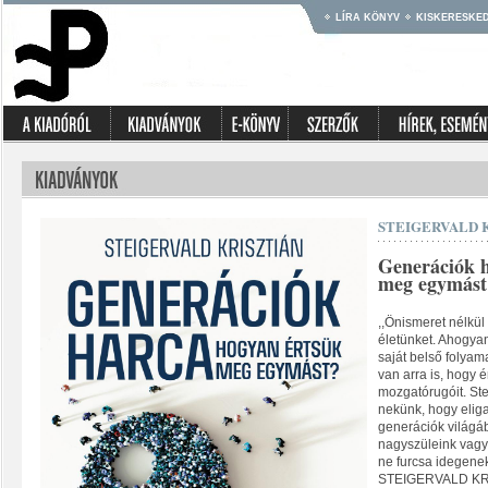
LÍRA KÖNYV
KISKERESKE
STEIGERVALD 
Generációk h
meg egymást
,,Önismeret nélkü
életünket. Ahogyan
saját belső folya
van arra is, hogy 
mozgatórugóit. Ste
nekünk, hogy elig
generációk világáb
nagyszüleink vagy
ne furcsa idegene
STEIGERVALD KRIS