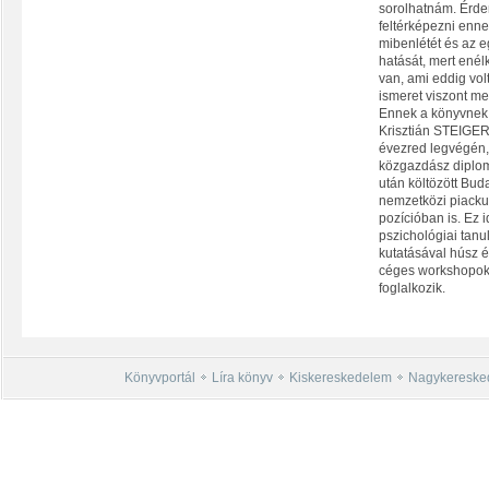
sorolhatnám. Érd
feltérképezni enne
mibenlétét és az e
hatását, mert enél
van, ami eddig volt
ismeret viszont m
Ennek a könyvnek e
Krisztián STEIGE
évezred legvégén
közgazdász diplomá
után költözött Bud
nemzetközi piackut
pozícióban is. Ez 
pszichológiai tanu
kutatásával húsz é
céges workshopokk
foglalkozik.
Könyvportál
Líra könyv
Kiskereskedelem
Nagykereske